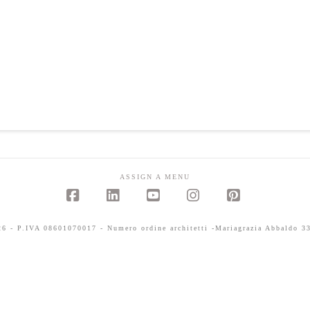
ASSIGN A MENU
Facebook
LinkedIn
YouTube
Instagram
Pinterest
 - P.IVA 08601070017 - Numero ordine architetti -Mariagrazia Abbaldo 33