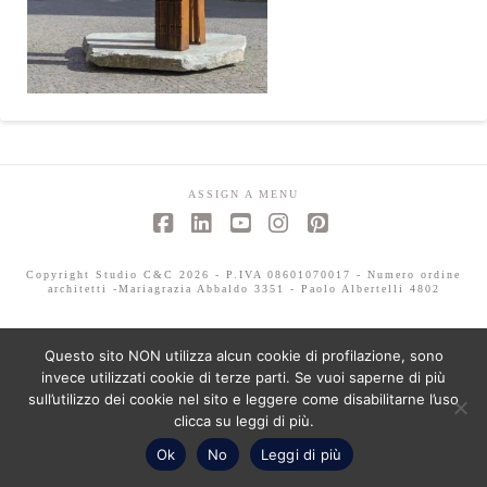
ASSIGN A MENU
Facebook
LinkedIn
YouTube
Instagram
Pinterest
Copyright Studio C&C 2026 - P.IVA 08601070017 - Numero ordine
architetti -Mariagrazia Abbaldo 3351 - Paolo Albertelli 4802
Questo sito NON utilizza alcun cookie di profilazione, sono
invece utilizzati cookie di terze parti. Se vuoi saperne di più
sull’utilizzo dei cookie nel sito e leggere come disabilitarne l’uso
clicca su leggi di più.
Ok
No
Leggi di più