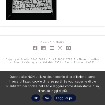
ASSIGN A MENU
Facebook
LinkedIn
YouTube
Instagram
Pinterest
Copyright Studio C&C 2026 - P.IVA 08601070017 - Numero ordine
architetti -Mariagrazia Abbaldo 3351 - Paolo Albertelli 4802
Questo sito NON utilizza alcun cookie di profilazione, sono
invece utilizzati cookie di terze parti. Se vuoi saperne di più
sull’utilizzo dei cookie nel sito e leggere come disabilitarne l’uso
clicca su leggi di più.
Ok
No
Leggi di più