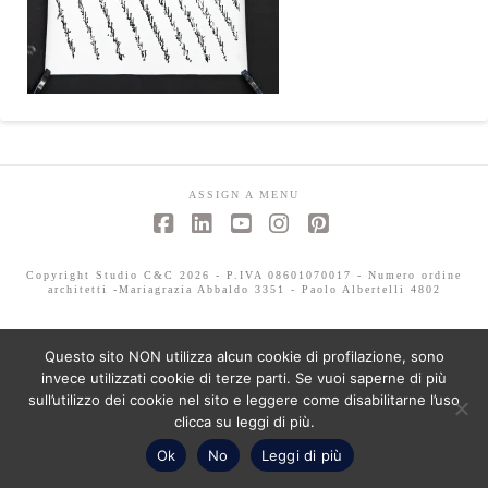
ASSIGN A MENU
Facebook
LinkedIn
YouTube
Instagram
Pinterest
Copyright Studio C&C 2026 - P.IVA 08601070017 - Numero ordine
architetti -Mariagrazia Abbaldo 3351 - Paolo Albertelli 4802
Questo sito NON utilizza alcun cookie di profilazione, sono
invece utilizzati cookie di terze parti. Se vuoi saperne di più
sull’utilizzo dei cookie nel sito e leggere come disabilitarne l’uso
clicca su leggi di più.
Ok
No
Leggi di più