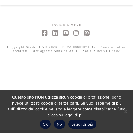
ASSIGN A MENU
Facebook
LinkedIn
YouTube
Instagram
Pinterest
Copyright Studio C&C 2026 - P.IVA 08601070017 - Numero ordine
architetti -Mariagrazia Abbaldo 3351 - Paolo Albertelli 4802
Questo sito NON utilizza alcun cookie di profilazione, sono
invece utilizzati cookie di terze parti. Se vuoi saperne di più
sull’utilizzo dei cookie nel sito e leggere come disabilitarne l’uso
clicca su leggi di più.
Ok
No
Leggi di più