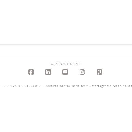
ASSIGN A MENU
Facebook
LinkedIn
YouTube
Instagram
Pinterest
 - P.IVA 08601070017 - Numero ordine architetti -Mariagrazia Abbaldo 33