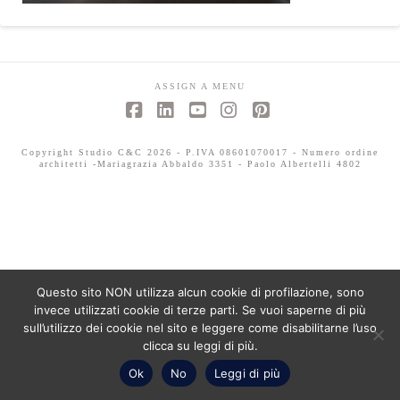
ASSIGN A MENU
Facebook
LinkedIn
YouTube
Instagram
Pinterest
Copyright Studio C&C 2026 - P.IVA 08601070017 - Numero ordine
architetti -Mariagrazia Abbaldo 3351 - Paolo Albertelli 4802
Questo sito NON utilizza alcun cookie di profilazione, sono
invece utilizzati cookie di terze parti. Se vuoi saperne di più
sull’utilizzo dei cookie nel sito e leggere come disabilitarne l’uso
clicca su leggi di più.
Ok
No
Leggi di più