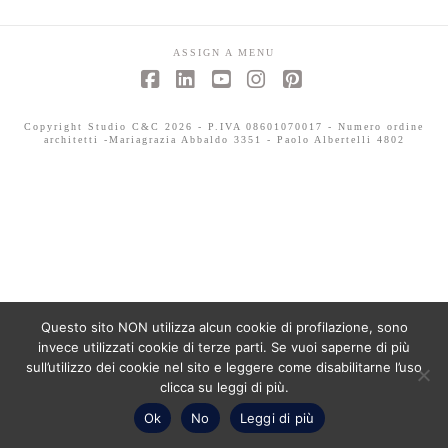
ASSIGN A MENU
Facebook
LinkedIn
YouTube
Instagram
Pinterest
Copyright Studio C&C 2026 - P.IVA 08601070017 - Numero ordine
architetti -Mariagrazia Abbaldo 3351 - Paolo Albertelli 4802
Questo sito NON utilizza alcun cookie di profilazione, sono
invece utilizzati cookie di terze parti. Se vuoi saperne di più
sull’utilizzo dei cookie nel sito e leggere come disabilitarne l’uso
clicca su leggi di più.
Ok
No
Leggi di più