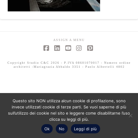
ASSIGN A MENU
Facebook
LinkedIn
YouTube
Instagram
Pinterest
Copyright Studio C&C 2026 - P.IVA 08601070017 - Numero ordine
architetti -Mariagrazia Abbaldo 3351 - Paolo Albertelli 4802
Questo sito NON utilizza alcun cookie di profilazione, sono
invece utilizzati cookie di terze parti. Se vuoi saperne di più
sull’utilizzo dei cookie nel sito e leggere come disabilitarne l’uso
clicca su leggi di più.
Ok
No
Leggi di più