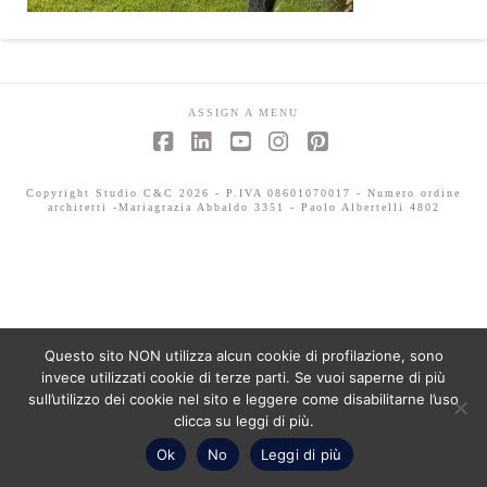
ASSIGN A MENU
Facebook
LinkedIn
YouTube
Instagram
Pinterest
Copyright Studio C&C 2026 - P.IVA 08601070017 - Numero ordine
architetti -Mariagrazia Abbaldo 3351 - Paolo Albertelli 4802
Questo sito NON utilizza alcun cookie di profilazione, sono
invece utilizzati cookie di terze parti. Se vuoi saperne di più
sull’utilizzo dei cookie nel sito e leggere come disabilitarne l’uso
clicca su leggi di più.
Ok
No
Leggi di più