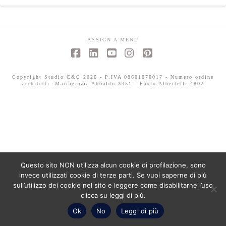
ASSIGN A MENU
Facebook
LinkedIn
YouTube
Instagram
Pinterest
Copyright Studio C&C 2026 - P.IVA 08601070017 - Numero ordine
architetti -Mariagrazia Abbaldo 3351 - Paolo Albertelli 4802
Questo sito NON utilizza alcun cookie di profilazione, sono
invece utilizzati cookie di terze parti. Se vuoi saperne di più
sull’utilizzo dei cookie nel sito e leggere come disabilitarne l’uso
clicca su leggi di più.
Ok
No
Leggi di più