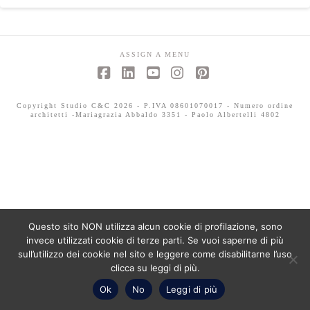
ASSIGN A MENU
Facebook
LinkedIn
YouTube
Instagram
Pinterest
Copyright Studio C&C 2026 - P.IVA 08601070017 - Numero ordine
architetti -Mariagrazia Abbaldo 3351 - Paolo Albertelli 4802
Questo sito NON utilizza alcun cookie di profilazione, sono
invece utilizzati cookie di terze parti. Se vuoi saperne di più
sull’utilizzo dei cookie nel sito e leggere come disabilitarne l’uso
clicca su leggi di più.
Ok
No
Leggi di più