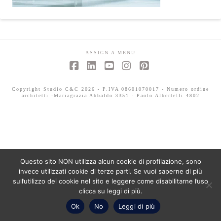
ASSIGN A MENU
Facebook
LinkedIn
YouTube
Instagram
Pinterest
Copyright Studio C&C 2026 - P.IVA 08601070017 - Numero ordine
architetti -Mariagrazia Abbaldo 3351 - Paolo Albertelli 4802
Questo sito NON utilizza alcun cookie di profilazione, sono
invece utilizzati cookie di terze parti. Se vuoi saperne di più
sull’utilizzo dei cookie nel sito e leggere come disabilitarne l’uso
clicca su leggi di più.
Ok
No
Leggi di più