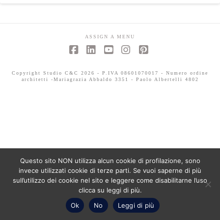
ASSIGN A MENU
Facebook
LinkedIn
YouTube
Instagram
Pinterest
Copyright Studio C&C 2026 - P.IVA 08601070017 - Numero ordine
architetti -Mariagrazia Abbaldo 3351 - Paolo Albertelli 4802
Questo sito NON utilizza alcun cookie di profilazione, sono
invece utilizzati cookie di terze parti. Se vuoi saperne di più
sull’utilizzo dei cookie nel sito e leggere come disabilitarne l’uso
clicca su leggi di più.
Ok
No
Leggi di più