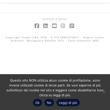
ASSIGN A MENU
Facebook
LinkedIn
YouTube
Instagram
Pinterest
Copyright Studio C&C 2026 - P.IVA 08601070017 - Numero ordine
architetti -Mariagrazia Abbaldo 3351 - Paolo Albertelli 4802
Questo sito NON utilizza alcun cookie di profilazione, sono
invece utilizzati cookie di terze parti. Se vuoi saperne di più
sull’utilizzo dei cookie nel sito e leggere come disabilitarne l’uso
clicca su leggi di più.
Ok
No
Leggi di più