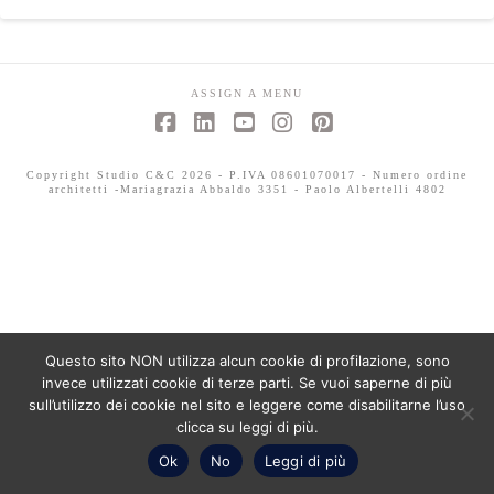
ASSIGN A MENU
Facebook
LinkedIn
YouTube
Instagram
Pinterest
Copyright Studio C&C 2026 - P.IVA 08601070017 - Numero ordine
architetti -Mariagrazia Abbaldo 3351 - Paolo Albertelli 4802
Questo sito NON utilizza alcun cookie di profilazione, sono
invece utilizzati cookie di terze parti. Se vuoi saperne di più
sull’utilizzo dei cookie nel sito e leggere come disabilitarne l’uso
clicca su leggi di più.
Ok
No
Leggi di più