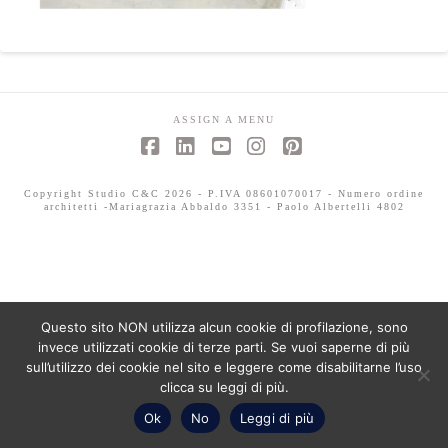
ASSIGN A MENU
Facebook
LinkedIn
YouTube
Instagram
Pinterest
Copyright Studio C&C 2026 - P.IVA 08601070017 - Numero ordine
architetti -Mariagrazia Abbaldo 3351 - Paolo Albertelli 4802
Questo sito NON utilizza alcun cookie di profilazione, sono
invece utilizzati cookie di terze parti. Se vuoi saperne di più
sull’utilizzo dei cookie nel sito e leggere come disabilitarne l’uso
clicca su leggi di più.
Ok
No
Leggi di più