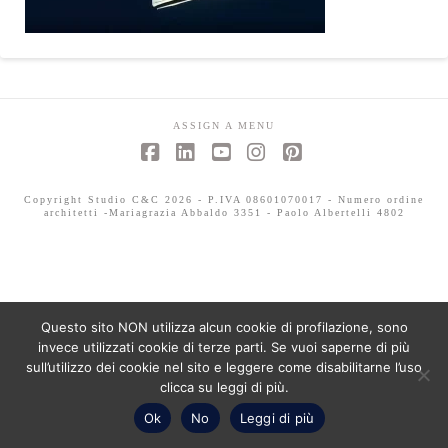
ASSIGN A MENU
Facebook
LinkedIn
YouTube
Instagram
Pinterest
Copyright Studio C&C 2026 - P.IVA 08601070017 - Numero ordine
architetti -Mariagrazia Abbaldo 3351 - Paolo Albertelli 4802
Questo sito NON utilizza alcun cookie di profilazione, sono
invece utilizzati cookie di terze parti. Se vuoi saperne di più
sull’utilizzo dei cookie nel sito e leggere come disabilitarne l’uso
clicca su leggi di più.
Ok
No
Leggi di più