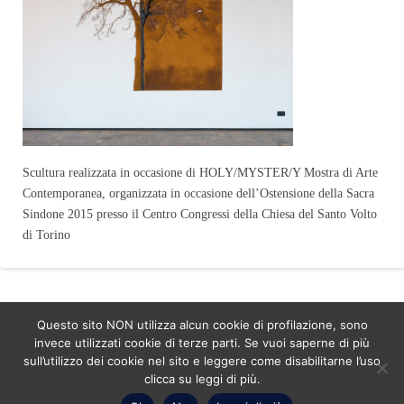
Scultura realizzata in occasione di HOLY/MYSTER/Y Mostra di Arte
Contemporanea, organizzata in occasione dell’Ostensione della Sacra
Sindone 2015 presso il Centro Congressi della Chiesa del Santo Volto
di Torino
Questo sito NON utilizza alcun cookie di profilazione, sono
ASSIGN A MENU
invece utilizzati cookie di terze parti. Se vuoi saperne di più
sull’utilizzo dei cookie nel sito e leggere come disabilitarne l’uso
Facebook
LinkedIn
YouTube
Instagram
Pinterest
clicca su leggi di più.
Copyright Studio C&C 2026 - P.IVA 08601070017 - Numero ordine