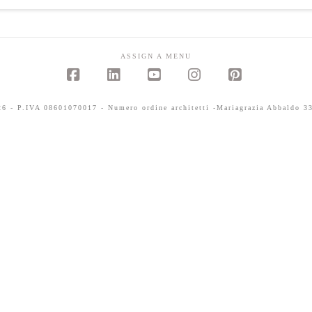
ASSIGN A MENU
Facebook
LinkedIn
YouTube
Instagram
Pinterest
 - P.IVA 08601070017 - Numero ordine architetti -Mariagrazia Abbaldo 33