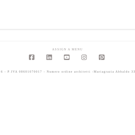
ASSIGN A MENU
Facebook
LinkedIn
YouTube
Instagram
Pinterest
 - P.IVA 08601070017 - Numero ordine architetti -Mariagrazia Abbaldo 33