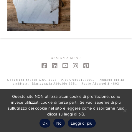
ASSIGN A MENU
Facebook
LinkedIn
YouTube
Instagram
Pinterest
Copyright Studio C&C 2026 - P.IVA 08601070017 - Numero ordine
architetti -Mariagrazia Abbaldo 3351 - Paolo Albertelli 4802
Questo sito NON utilizza alcun cookie di profilazione, sono
invece utilizzati cookie di terze parti. Se vuoi saperne di più
sull’utilizzo dei cookie nel sito e leggere come disabilitarne l’uso
clicca su leggi di più.
Ok
No
Leggi di più