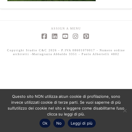
ASSIGN A MENU
Facebook
LinkedIn
YouTube
Instagram
Pinterest
Copyright Studio C&C 2026 - P.IVA 08601070017 - Numero ordine
architetti -Mariagrazia Abbaldo 3351 - Paolo Albertelli 4802
Questo sito NON utilizza alcun cookie di profilazione, sono
invece utilizzati cookie di terze parti. Se vuoi saperne di più
sull’utilizzo dei cookie nel sito e leggere come disabilitarne l’uso
clicca su leggi di più.
Ok
No
Leggi di più