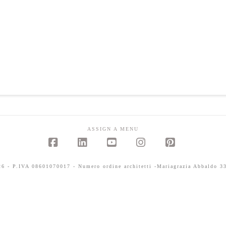
ASSIGN A MENU
Facebook
LinkedIn
YouTube
Instagram
Pinterest
 - P.IVA 08601070017 - Numero ordine architetti -Mariagrazia Abbaldo 33