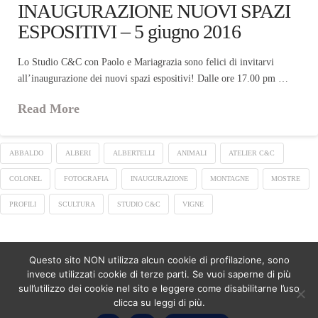
INAUGURAZIONE NUOVI SPAZI
ESPOSITIVI – 5 giugno 2016
Lo Studio C&C con Paolo e Mariagrazia sono felici di invitarvi
all’inaugurazione dei nuovi spazi espositivi! Dalle ore 17.00 pm …
Read More
ABBALDO
ALBERI
ALBERTELLI
ANIMALI
ATELIER C&C
COLONEL
FOTOGRAFIA
INAUGURAZIONE
MONTAGNE
MOSTRE
PROFILI
SCULTURA
STUDIO C&C
VIGNE
Questo sito NON utilizza alcun cookie di profilazione, sono
ASSIGN A MENU
invece utilizzati cookie di terze parti. Se vuoi saperne di più
sull’utilizzo dei cookie nel sito e leggere come disabilitarne l’uso
Facebook
LinkedIn
YouTube
Instagram
Pinterest
clicca su leggi di più.
Copyright Studio C&C 2026 - P.IVA 08601070017 - Numero ordine