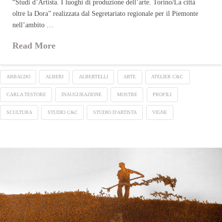
“Studi d’Artista. I luoghi di produzione dell’arte. Torino/La città
oltre la Dora” realizzata dal Segretariato regionale per il Piemonte
nell’ambito …
Read More
ABBALDO
ALBERI
ALBERTELLI
ARTE
ATELIER C&C
CARLA TESTORE
INAUGURAZIONE
MOSTRE
PROFILI
SCULTURA
STUDIO C&C
STUDIO D'ARTISTA
VIGNE