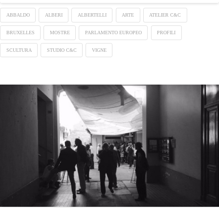
ABBALDO
ALBERI
ALBERTELLI
ARTE
ATELIER C&C
BRUXELLES
MOSTRE
PARLAMENTO EUROPEO
PROFILI
SCULTURA
STUDIO C&C
VIGNE