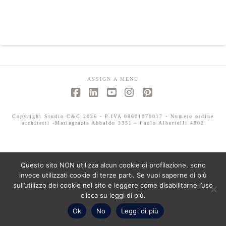
ASSIGN A MENU
Facebook
LinkedIn
YouTube
Instagram
Pinterest
Copyright Studio C&C 2026 - P.IVA 08601070017 - Numero ordine
architetti -Mariagrazia Abbaldo 3351 - Paolo Albertelli 4802
Questo sito NON utilizza alcun cookie di profilazione, sono
invece utilizzati cookie di terze parti. Se vuoi saperne di più
sull’utilizzo dei cookie nel sito e leggere come disabilitarne l’uso
clicca su leggi di più.
Ok
No
Leggi di più